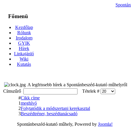
Spontán
Főmenü
Kezdőlap
Rólunk
Irodalom
GYIK
Hírek
Linkajánló
Wiki
Kutatás
A legfrissebb hírek a Spontánbeszéd-kutató műhelyről
Címszűrő
Tételek #
#
Cikk címe
1
meghívó
2
Folytatódik a módszertani kerekasztal
3
Beszédtréner, beszédtanácsadó
Spontánbeszéd-kutató műhely, Powered by
Joomla!