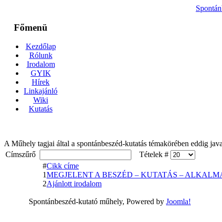
Spontán
Főmenü
Kezdőlap
Rólunk
Irodalom
GYIK
Hírek
Linkajánló
Wiki
Kutatás
A Műhely tagjai által a spontánbeszéd-kutatás témakörében eddig javas
Címszűrő
Tételek #
#
Cikk címe
1
MEGJELENT A BESZÉD – KUTATÁS – ALKAL
2
Ajánlott irodalom
Spontánbeszéd-kutató műhely, Powered by
Joomla!