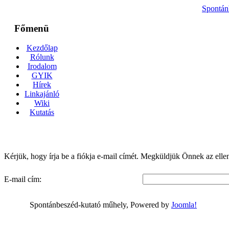
Spontán
Főmenü
Kezdőlap
Rólunk
Irodalom
GYIK
Hírek
Linkajánló
Wiki
Kutatás
Kérjük, hogy írja be a fiókja e-mail címét. Megküldjük Önnek az ellenő
E-mail cím:
Spontánbeszéd-kutató műhely, Powered by
Joomla!