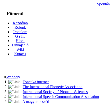
Spontán
Főmenü
Kezdőlap
Rólunk
Irodalom
GYIK
Hírek
Linkajánló
Wiki
Kutatás
#
Webhely
1
Fonetika internet
2
The International Phonetic Association
3
International Society of Phonetic Sciences
4
International Speech Communication Association
5
A magyar beszéd